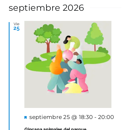
de
vista
la
septiembre 2026
PARQUES GESTIÓN
búsqueda
de
fecha.
y
Even
GALERÍA
vistas
Vie
25
de
EMERGENCIAS
Eventos
CONTACTO
Destacado
septiembre 25 @ 18:30
-
20:00
Gincana animales del parque