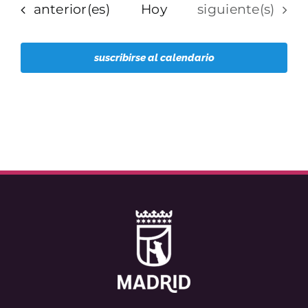
Eventos
Eventos
anterior(es)
Hoy
siguiente(s)
suscribirse al calendario