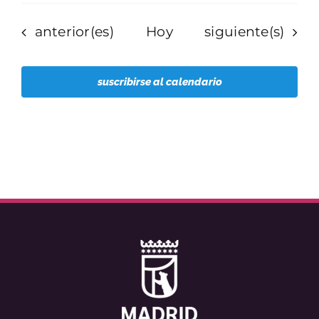
Eventos
Eventos
anterior(es)
Hoy
siguiente(s)
suscribirse al calendario