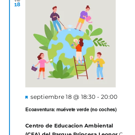
Vie
18
Destacado
septiembre 18 @ 18:30
-
20:00
Ecoaventura: muévete verde (no coches)
Centro de Educacion Ambiental
(CEA) del Parque Princesa Leonor
C.