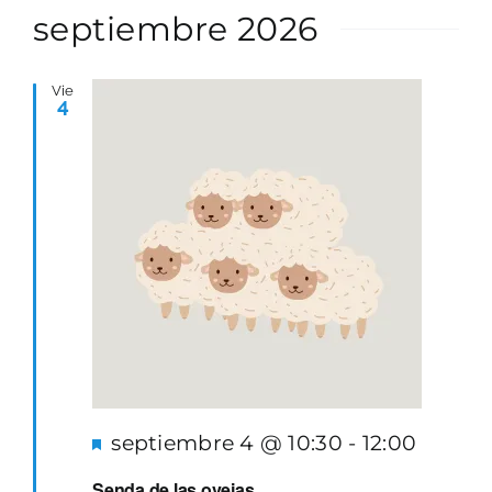
de
vista
la
septiembre 2026
PARQUES GESTIÓN
búsqueda
de
fecha.
y
Even
GALERÍA
vistas
Vie
4
de
EMERGENCIAS
Eventos
CONTACTO
Destacado
septiembre 4 @ 10:30
-
12:00
Senda de las ovejas