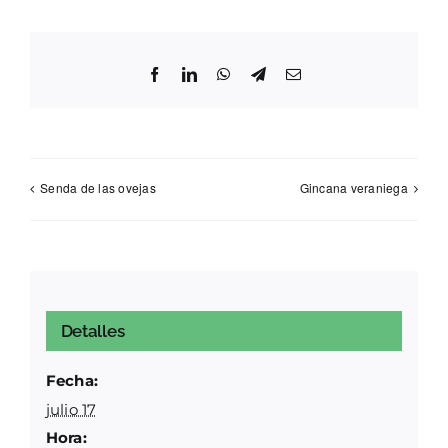
Facebook
LinkedIn
WhatsApp
Telegram
Correo
electrónico
Senda de las ovejas
Gincana veraniega
Detalles
Fecha:
julio 17
Hora: