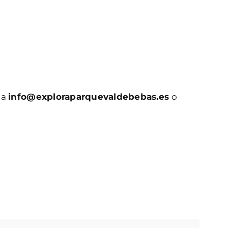
 a
info@exploraparquevaldebebas.es
o