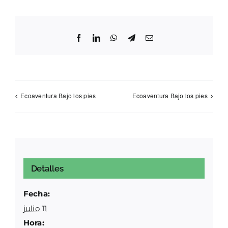
Facebook
LinkedIn
WhatsApp
Telegram
Correo
electrónico
Ecoaventura Bajo los pies
Ecoaventura Bajo los pies
Detalles
Fecha:
julio 11
Hora: