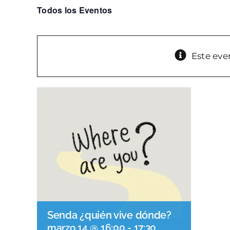
Todos los Eventos
Este eve
Senda ¿quién vive dónde?
marzo 14 @ 16:00
-
17:30