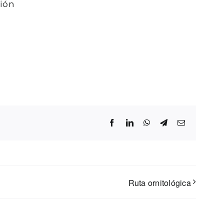
ión
Facebook
LinkedIn
WhatsApp
Telegram
Correo
electrónico
Ruta ornitológica