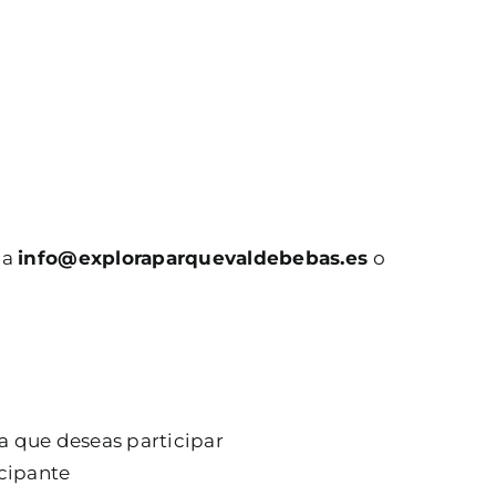
 a
info@exploraparquevaldebebas.es
o
a que deseas participar
cipante