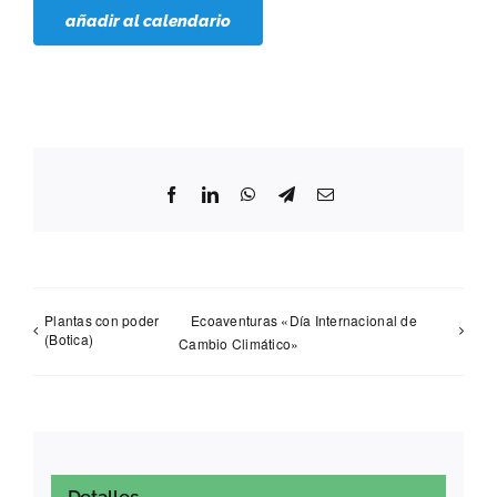
añadir al calendario
Facebook
LinkedIn
WhatsApp
Telegram
Correo
electrónico
Plantas con poder
Ecoaventuras «Día Internacional de
(Botica)
Cambio Climático»