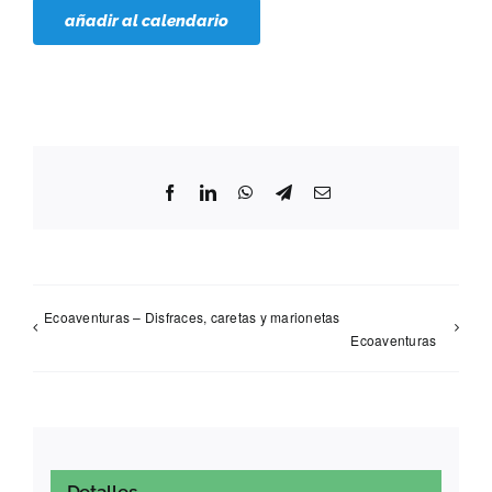
añadir al calendario
Facebook
LinkedIn
WhatsApp
Telegram
Correo
electrónico
Ecoaventuras – Disfraces, caretas y marionetas
Ecoaventuras