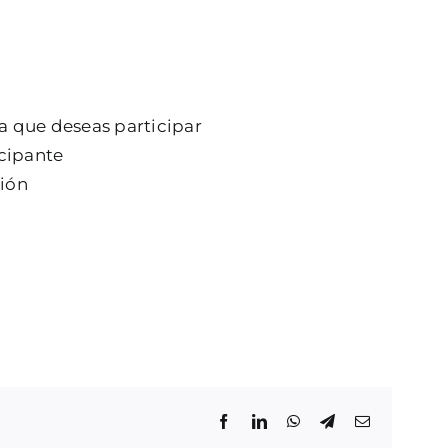
a que deseas participar
cipante
ión
Facebook
LinkedIn
WhatsApp
Telegram
Correo
electrónico