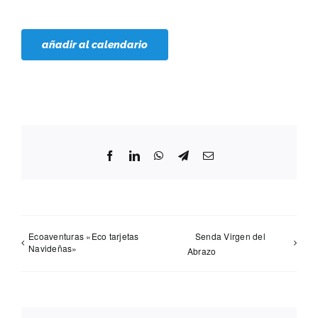
añadir al calendario
Facebook
LinkedIn
WhatsApp
Telegram
Correo
electrónico
Ecoaventuras «Eco tarjetas
Senda Virgen del
Navideñas»
Abrazo