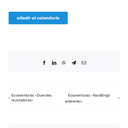
añadir al calendario
Facebook
LinkedIn
WhatsApp
Telegram
Correo
electrónico
Ecoaventuras «Duendes
Ecoaventuras «NaviBingo
recicladores»
ambiental»