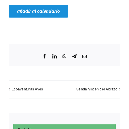
añadir al calendario
Facebook
LinkedIn
WhatsApp
Telegram
Correo
electrónico
Ecoaventuras Aves
Senda Virgen del Abrazo