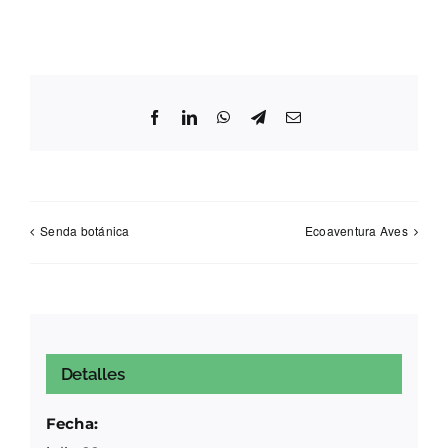
Facebook
LinkedIn
WhatsApp
Telegram
Correo
electrónico
Senda botánica
Ecoaventura Aves
Detalles
Fecha: