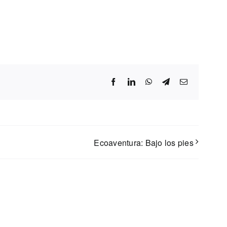
Facebook
LinkedIn
WhatsApp
Telegram
Correo
electrónico
Ecoaventura: Bajo los pies