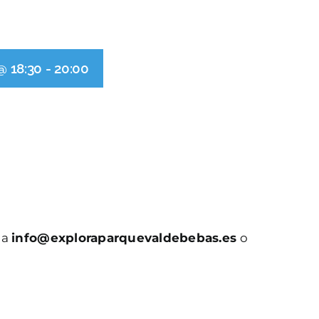
@ 18:30
-
20:00
 a
info@exploraparquevaldebebas.es
o