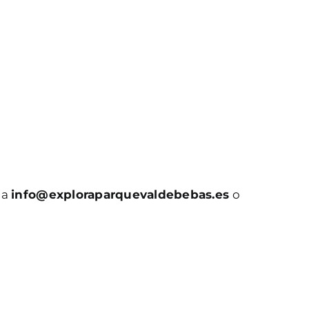
 a
info@exploraparquevaldebebas.es
o