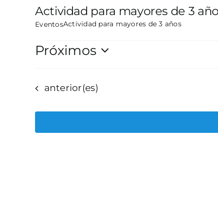
Actividad para mayores de 3 añ
Actividad para mayores de 3 años
Eventos
Eventos
Próximos
Selecciona
la
Eventos
anterior(es)
fecha.