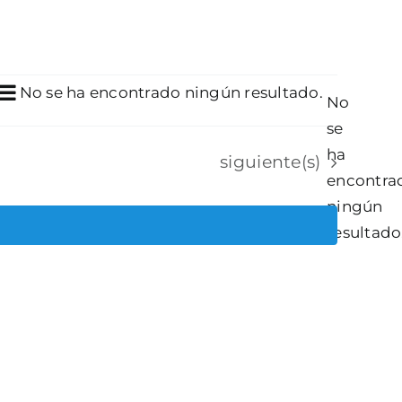
Navegación
car
Aviso
No se ha encontrado ningún resultado.
Aviso
gación
No
Lista
de
se
vistas
queda
de
ha
Eventos
siguiente(s)
Evento
encontra
s
ningún
resultado
tos