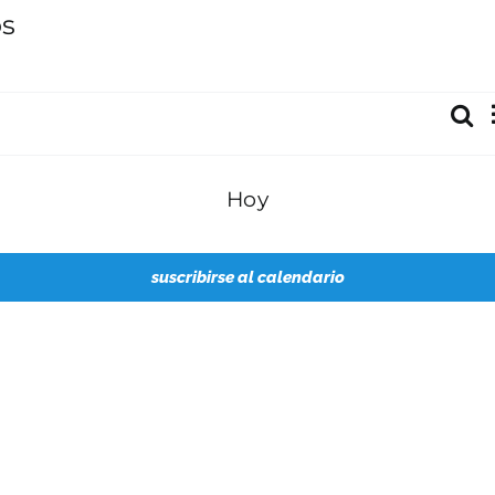
os
Bus
Nave
de
bús
Hoy
y
vista
de
suscribirse al calendario
Even